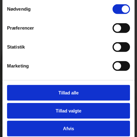
Samtykkevalg
Arbejdsglæde der
Nødvendig
smitter
Præferencer
Statistik
Marketing
44 91 21 75
Tillad alle
SKRIV TIL OS
Tillad valgte
Afvis