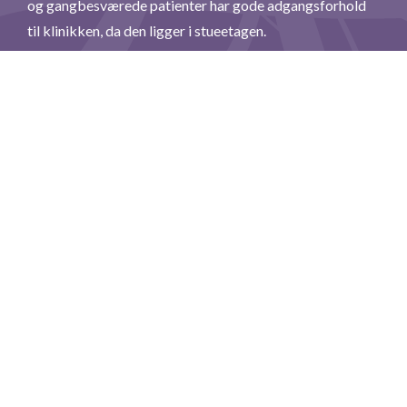
og gangbesværede patienter har gode adgangsforhold
til klinikken, da den ligger i stueetagen.
44 91 21 75
RING OS
E-MAIL
BOOK TID